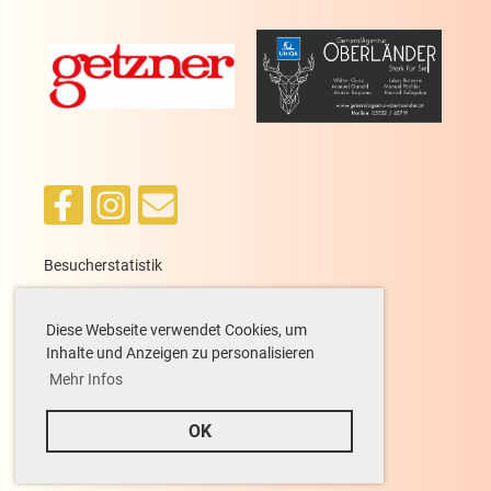
Besucherstatistik
heute: 26, gestern: 34, gesamt: 13.801
Diese Webseite verwendet Cookies, um
Inhalte und Anzeigen zu personalisieren
Mehr Infos
Copyright ©
1993 - 2026 utc-braz.at
OK
kontakt
-
vorarlbergtennis
-
login