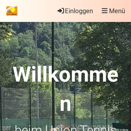
Einloggen
Menü
Willkomme
n
beim Union Tennis